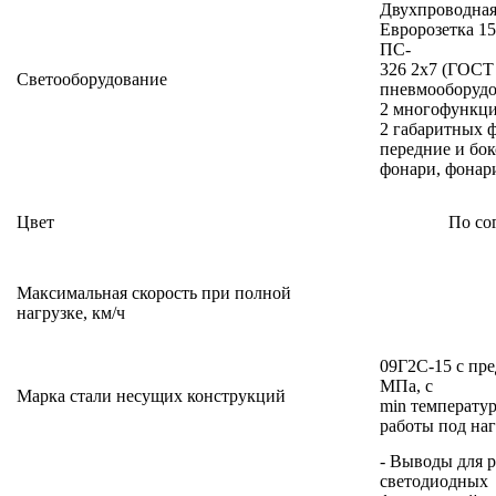
Двухпроводна
Евророзетка 15
ПС-
326 2х7 (ГОСТ
Светооборудование
пневмооборудо
2 многофункци
2 габаритных 
передние и бо
фонари, фонар
Цвет
По со
Максимальная скорость при полной
нагрузке, км/ч
09Г2С-15 с пре
МПа, с
Марка стали несущих конструкций
min температу
работы под наг
- Выводы для р
светодиодных