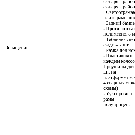
фонаря в район
фонаря в район
- Светоотражаю
плите рамы по
- Задний бампе
- Противоотка
полимерного ма
- Табличка св
сзади – 2 шт.
Оснащение
- Рамка под но
- Пластиковые
каждым колесом
Проушины для 
шт. на
платформе гусь
4 сварных стак
схемы)
2 буксировочн
рамы
полуприцепа