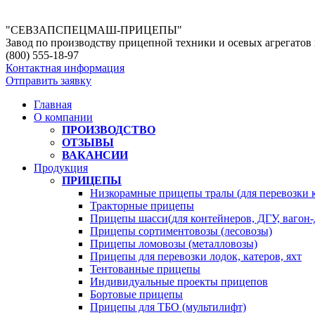
"СЕВЗАПСПЕЦМАШ-ПРИЦЕПЫ"
Завод по производству прицепной техники и осевых агрегато
(800)
555-18-97
Контактная информация
Отправить заявку
Главная
О компании
ПРОИЗВОДСТВО
ОТЗЫВЫ
ВАКАНСИИ
Продукция
ПРИЦЕПЫ
Низкорамные прицепы тралы (для перевозки 
Тракторные прицепы
Прицепы шасси(для контейнеров, ДГУ, вагон-
Прицепы сортиментовозы (лесовозы)
Прицепы ломовозы (металловозы)
Прицепы для перевозки лодок, катеров, яхт
Тентованные прицепы
Индивидуальные проекты прицепов
Бортовые прицепы
Прицепы для ТБО (мультилифт)