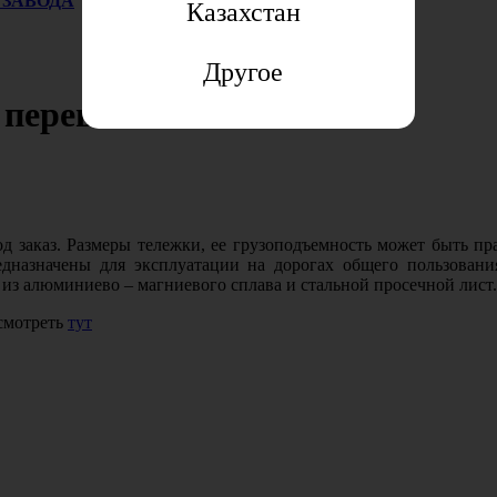
 ЗАВОДА
Казахстан
Другое
 перевозок
д заказ. Размеры тележки, ее грузоподъемность может быть п
назначены для эксплуатации на дорогах общего пользовани
 из алюминиево – магниевого сплава и стальной просечной лист
смотреть
тут