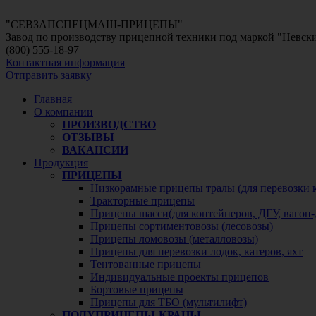
"СЕВЗАПСПЕЦМАШ-ПРИЦЕПЫ"
Завод по производству прицепной техники под маркой "Невс
(800)
555-18-97
Контактная информация
Отправить заявку
Главная
О компании
ПРОИЗВОДСТВО
ОТЗЫВЫ
ВАКАНСИИ
Продукция
ПРИЦЕПЫ
Низкорамные прицепы тралы (для перевозки 
Тракторные прицепы
Прицепы шасси(для контейнеров, ДГУ, вагон-
Прицепы сортиментовозы (лесовозы)
Прицепы ломовозы (металловозы)
Прицепы для перевозки лодок, катеров, яхт
Тентованные прицепы
Индивидуальные проекты прицепов
Бортовые прицепы
Прицепы для ТБО (мультилифт)
ПОЛУПРИЦЕПЫ-КРАНЫ