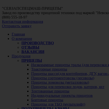
"СЕВЗАПСПЕЦМАШ-ПРИЦЕПЫ"
Завод по производству прицепной техники под маркой "Невс
(800)
555-18-97
Контактная информация
Отправить заявку
Главная
О компании
ПРОИЗВОДСТВО
ОТЗЫВЫ
ВАКАНСИИ
Продукция
ПРИЦЕПЫ
Низкорамные прицепы тралы (для перевозки 
Тракторные прицепы
Прицепы шасси(для контейнеров, ДГУ, вагон-
Прицепы сортиментовозы (лесовозы)
Прицепы ломовозы (металловозы)
Прицепы для перевозки лодок, катеров, яхт
Тентованные прицепы
Индивидуальные проекты прицепов
Бортовые прицепы
Прицепы для ТБО (мультилифт)
ПОЛУПРИЦЕПЫ-КРАНЫ