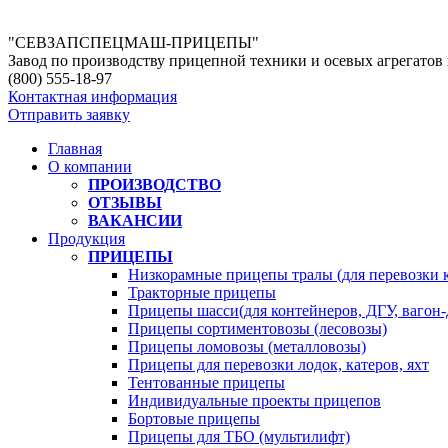
"СЕВЗАПСПЕЦМАШ-ПРИЦЕПЫ"
Завод по производству прицепной техники и осевых агрегато
(800)
555-18-97
Контактная информация
Отправить заявку
Главная
О компании
ПРОИЗВОДСТВО
ОТЗЫВЫ
ВАКАНСИИ
Продукция
ПРИЦЕПЫ
Низкорамные прицепы тралы (для перевозки 
Тракторные прицепы
Прицепы шасси(для контейнеров, ДГУ, вагон-
Прицепы сортиментовозы (лесовозы)
Прицепы ломовозы (металловозы)
Прицепы для перевозки лодок, катеров, яхт
Тентованные прицепы
Индивидуальные проекты прицепов
Бортовые прицепы
Прицепы для ТБО (мультилифт)