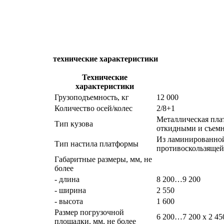
технические характеристики
Технические
характеристики
Грузоподъемность, кг
12 000
Количество осей/колес
2/8+1
Металлическая пла
Тип кузова
откидными и съем
Из ламинированно
Тип настила платформы
противоскользящей
Габаритные размеры, мм, не
более
- длина
8 200…9 200
- ширина
2 550
- высота
1 600
Размер погрузочной
6 200…7 200 х 2 45
площадки, мм, не более