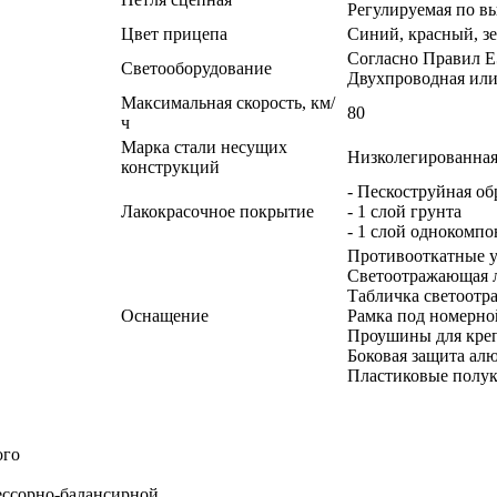
Регулируемая по в
Цвет прицепа
Синий, красный, з
Согласно Правил 
Светооборудование
Двухпроводная или
Максимальная скорость, км/
80
ч
Марка стали несущих
Низколегированная 
конструкций
- Пескоструйная об
Лакокрасочное покрытие
- 1 слой грунта
- 1 слой однокомпо
Противооткатные у
Светоотражающая ле
Табличка светоотр
Оснащение
Рамка под номерной
Проушины для креп
Боковая защита ал
Пластиковые полук
ого
ессорно-балансирной