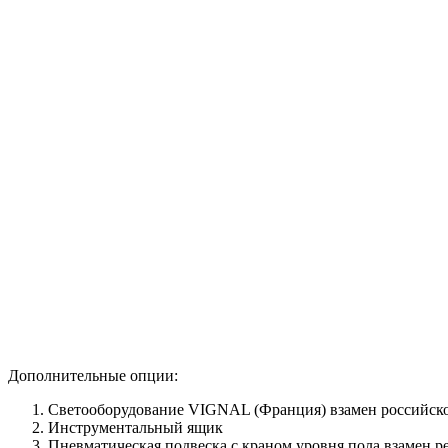
Дополнительные опции:
Светооборудование VIGNAL (Франция) взамен российск
Инструментальный ящик
Пневматическая подвеска с краном уровня пола взамен р