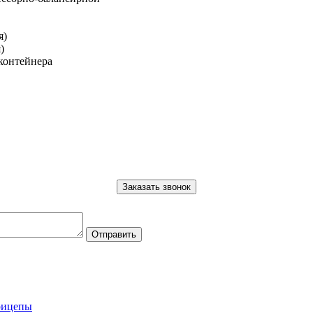
я)
)
 контейнера
рицепы