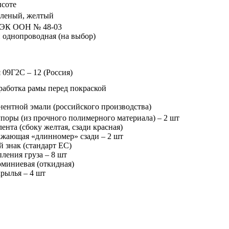
ысоте
еленый, желтый
ЕЭК ООН № 48-03
 однопроводная (на выбор)
09Г2С – 12 (Россия)
работка рамы перед покраской
нентной эмали (российского производства)
поры (из прочного полимерного материала) – 2 шт
нта (сбоку желтая, сзади красная)
ажающая «длинномер» сзади – 2 шт
 знак (стандарт ЕС)
ления груза – 8 шт
юминиевая (откидная)
рылья – 4 шт