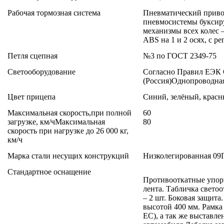
Рабочая тормозная система
Пневматический привод
пневмосистемы буксир
механизмы всех колес –
А
BS
на 1 и 2 осях, с 
Петля сцепная
№
3 по ГОСТ 2349-75
Светооборудование
Согласно Правил ЕЭК
(Россия)
Однопроводная
Цвет прицепа
Синий, зелёный, красн
Максимальная скорость,при полной
60
загрузке, км/ч
Максимальная
80
скорость при нагрузке до 26 000 кг,
км/ч
Марка стали несущих конструкций
Низколегированная 09Г
Стандартное оснащение
Противооткатные упор
лента.
Табличка свето
– 2 шт.
Боковая защита
высотой 400 мм.
Рамка
ЕС)
, а так же выставл