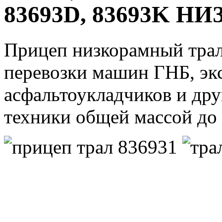
83693D, 83693K 
Прицеп низкорамный трал
перевозки машин ГНБ, экс
асфальтоукладчиков и др
техники общей массой до 