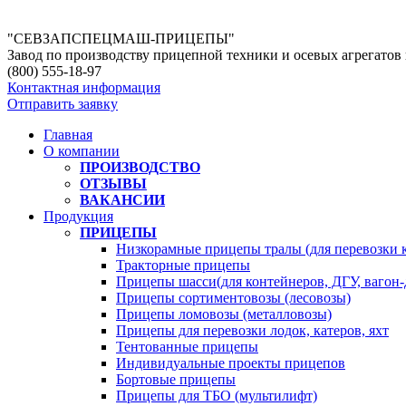
"СЕВЗАПСПЕЦМАШ-ПРИЦЕПЫ"
Завод по производству прицепной техники и осевых агрегато
(800)
555-18-97
Контактная информация
Отправить заявку
Главная
О компании
ПРОИЗВОДСТВО
ОТЗЫВЫ
ВАКАНСИИ
Продукция
ПРИЦЕПЫ
Низкорамные прицепы тралы (для перевозки 
Тракторные прицепы
Прицепы шасси(для контейнеров, ДГУ, вагон-
Прицепы сортиментовозы (лесовозы)
Прицепы ломовозы (металловозы)
Прицепы для перевозки лодок, катеров, яхт
Тентованные прицепы
Индивидуальные проекты прицепов
Бортовые прицепы
Прицепы для ТБО (мультилифт)