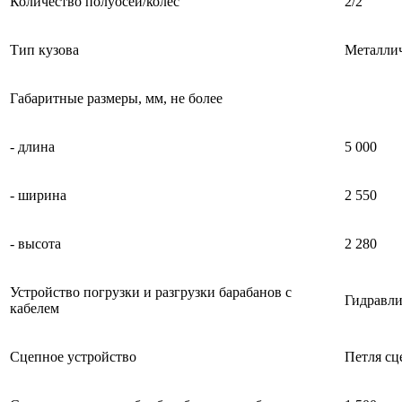
Количество полуосей/колёс
2/2
Тип кузова
Металлич
Габаритные размеры, мм, не более
- длина
5 000
- ширина
2 550
- высота
2 280
Устройство погрузки и разгрузки барабанов с
Гидравли
кабелем
Сцепное устройство
Петля сц