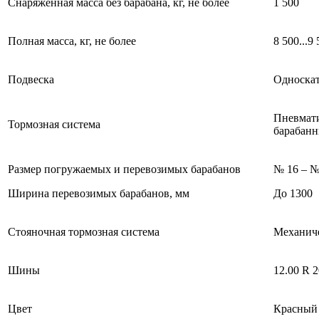
Снаряженная масса без барабана, кг, не более
1 500
Полная масса, кг, не более
8 500...9
Подвеска
Односкат
Пневмати
Тормозная система
барабан
Размер погружаемых и перевозимых барабанов
№ 16 – №
Ширина перевозимых барабанов, мм
До 1300
Стояночная тормозная система
Механиче
Шины
12.00 R 2
Цвет
Красный