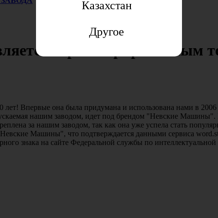
 ЗАВОДА
Казахстан
Другое
ляется зарегистрированным т
лет! Впервые она была придумана и использована нами в 2006 г
пускаемая нашим заводом, идет под брендом "Невские Машины"
акреплена за нашим заводом, так как она уже успела стать попул
евские Машины", что подтверждается данными сервиса word.sta
рного знака на сайте Федеральной службы по интеллектуальной 