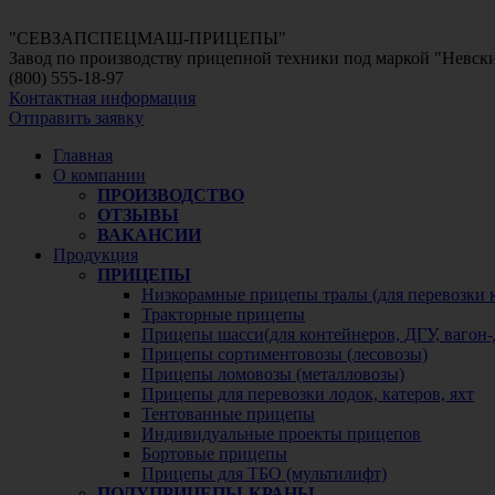
"СЕВЗАПСПЕЦМАШ-ПРИЦЕПЫ"
Завод по производству прицепной техники под маркой "Невс
(800)
555-18-97
Контактная информация
Отправить заявку
Главная
О компании
ПРОИЗВОДСТВО
ОТЗЫВЫ
ВАКАНСИИ
Продукция
ПРИЦЕПЫ
Низкорамные прицепы тралы (для перевозки 
Тракторные прицепы
Прицепы шасси(для контейнеров, ДГУ, вагон-
Прицепы сортиментовозы (лесовозы)
Прицепы ломовозы (металловозы)
Прицепы для перевозки лодок, катеров, яхт
Тентованные прицепы
Индивидуальные проекты прицепов
Бортовые прицепы
Прицепы для ТБО (мультилифт)
ПОЛУПРИЦЕПЫ-КРАНЫ